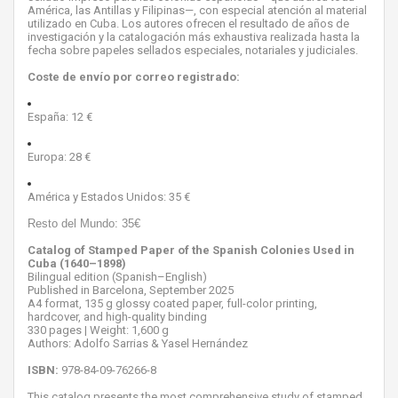
América, las Antillas y Filipinas—, con especial atención al material
utilizado en Cuba. Los autores ofrecen el resultado de años de
investigación y la catalogación más exhaustiva realizada hasta la
fecha sobre papeles sellados especiales, notariales y judiciales.
Coste de envío por correo registrado:
España: 12 €
Europa: 28 €
América y Estados Unidos: 35 €
Resto del Mundo: 35€
Catalog of Stamped Paper of the Spanish Colonies Used in
Cuba (1640–1898)
Bilingual edition (Spanish–English)
Published in Barcelona, September 2025
A4 format, 135 g glossy coated paper, full-color printing,
hardcover, and high-quality binding
330 pages | Weight: 1,600 g
Authors: Adolfo Sarrias & Yasel Hernández
ISBN:
978-84-09-76266-8
This catalog presents the most comprehensive study of stamped