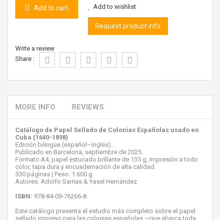
Add to wishlist
Add to cart
Request product info
Write a review
Share :
MORE INFO
REVIEWS
Catálogo de Papel Sellado de Colonias Españolas usado en
Cuba (1640-1898)
Edición bilingüe (español–inglés).
Publicado en Barcelona, septiembre de 2025.
Formato A4, papel estucado brillante de 135 g, impresión a todo
color, tapa dura y encuadernación de alta calidad.
330 páginas | Peso: 1.600 g
Autores: Adolfo Sarrias & Yasel Hernández
ISBN:
978-84-09-76266-8
Este catálogo presenta el estudio más completo sobre el papel
sellado impreso para las colonias españolas —que abarca toda